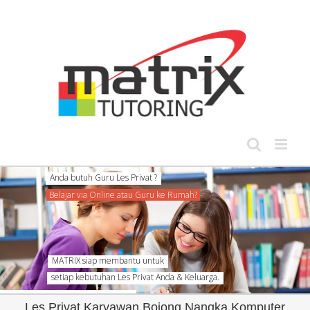
Skip
to
content
setiap kebutuhan Les Privat Anda & Keluarga.
Les Privat Karyawan Bojong Nangka Komputer