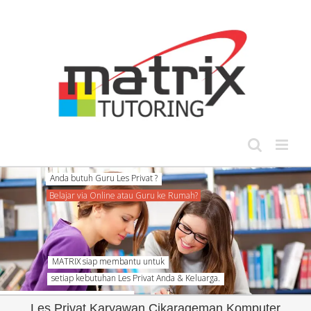
Skip
to
content
setiap kebutuhan Les Privat Anda & Keluarga.
Les Privat Karyawan Cikarageman Komputer