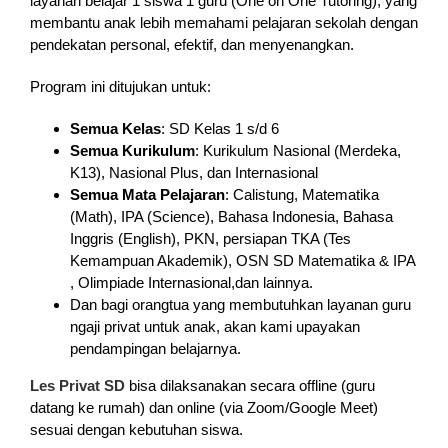
layanan belajar 1 siswa 1 guru (One on One Tutoring), yang
membantu anak lebih memahami pelajaran sekolah dengan
pendekatan personal, efektif, dan menyenangkan.
Program ini ditujukan untuk:
Semua Kelas
: SD Kelas 1 s/d 6
Semua Kurikulum
: Kurikulum Nasional (Merdeka,
K13), Nasional Plus, dan Internasional
Semua Mata Pelajaran
: Calistung, Matematika
(Math), IPA (Science), Bahasa Indonesia, Bahasa
Inggris (English), PKN, persiapan TKA (Tes
Kemampuan Akademik), OSN SD Matematika & IPA
, Olimpiade Internasional,dan lainnya.
Dan bagi orangtua yang membutuhkan layanan guru
ngaji privat untuk anak, akan kami upayakan
pendampingan belajarnya.
Les Privat SD
bisa dilaksanakan secara offline (guru
datang ke rumah) dan online (via Zoom/Google Meet)
sesuai dengan kebutuhan siswa.