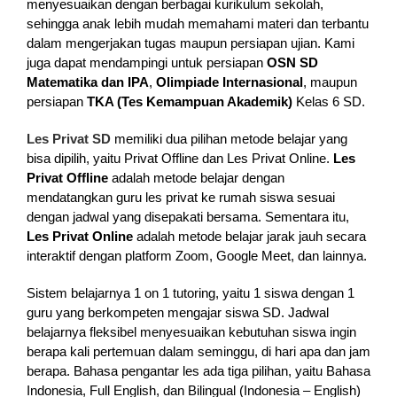
menyesuaikan dengan berbagai kurikulum sekolah,
sehingga anak lebih mudah memahami materi dan terbantu
dalam mengerjakan tugas maupun persiapan ujian. Kami
juga dapat mendampingi untuk persiapan
OSN SD
Matematika dan IPA
,
Olimpiade Internasional
, maupun
persiapan
TKA (Tes Kemampuan Akademik)
Kelas 6 SD.
Les Privat SD
memiliki dua pilihan metode belajar yang
bisa dipilih, yaitu Privat Offline dan Les Privat Online.
Les
Privat Offline
adalah metode belajar dengan
mendatangkan guru les privat ke rumah siswa sesuai
dengan jadwal yang disepakati bersama. Sementara itu,
Les Privat Online
adalah metode belajar jarak jauh secara
interaktif dengan platform Zoom, Google Meet, dan lainnya.
Sistem belajarnya 1 on 1 tutoring, yaitu 1 siswa dengan 1
guru yang berkompeten mengajar siswa SD. Jadwal
belajarnya fleksibel menyesuaikan kebutuhan siswa ingin
berapa kali pertemuan dalam seminggu, di hari apa dan jam
berapa. Bahasa pengantar les ada tiga pilihan, yaitu Bahasa
Indonesia, Full English, dan Bilingual (Indonesia – English)