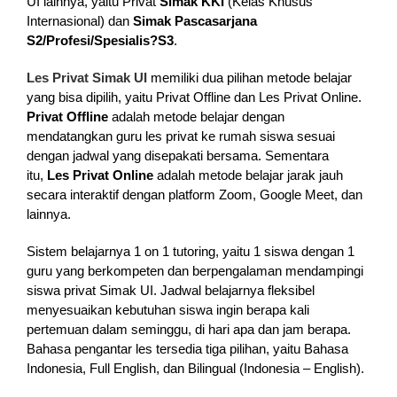
UI lainnya, yaitu Privat
Simak KKI
(Kelas Khusus
Internasional) dan
Simak Pascasarjana
S2/Profesi/Spesialis?S3
.
Les Privat Simak UI
memiliki dua pilihan metode belajar
yang bisa dipilih, yaitu Privat Offline dan Les Privat Online.
Privat Offline
adalah metode belajar dengan
mendatangkan guru les privat ke rumah siswa sesuai
dengan jadwal yang disepakati bersama. Sementara
itu,
Les Privat Online
adalah metode belajar jarak jauh
secara interaktif dengan platform Zoom, Google Meet, dan
lainnya.
Sistem belajarnya 1 on 1 tutoring, yaitu 1 siswa dengan 1
guru yang berkompeten dan berpengalaman mendampingi
siswa privat Simak UI. Jadwal belajarnya fleksibel
menyesuaikan kebutuhan siswa ingin berapa kali
pertemuan dalam seminggu, di hari apa dan jam berapa.
Bahasa pengantar les tersedia tiga pilihan, yaitu Bahasa
Indonesia, Full English, dan Bilingual (Indonesia – English).