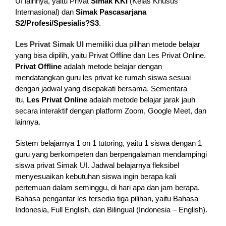
UI lainnya, yaitu Privat
Simak KKI
(Kelas Khusus
Internasional) dan
Simak Pascasarjana
S2/Profesi/Spesialis?S3
.
Les Privat Simak UI
memiliki dua pilihan metode belajar
yang bisa dipilih, yaitu Privat Offline dan Les Privat Online.
Privat Offline
adalah metode belajar dengan
mendatangkan guru les privat ke rumah siswa sesuai
dengan jadwal yang disepakati bersama. Sementara
itu,
Les Privat Online
adalah metode belajar jarak jauh
secara interaktif dengan platform Zoom, Google Meet, dan
lainnya.
Sistem belajarnya 1 on 1 tutoring, yaitu 1 siswa dengan 1
guru yang berkompeten dan berpengalaman mendampingi
siswa privat Simak UI. Jadwal belajarnya fleksibel
menyesuaikan kebutuhan siswa ingin berapa kali
pertemuan dalam seminggu, di hari apa dan jam berapa.
Bahasa pengantar les tersedia tiga pilihan, yaitu Bahasa
Indonesia, Full English, dan Bilingual (Indonesia – English).