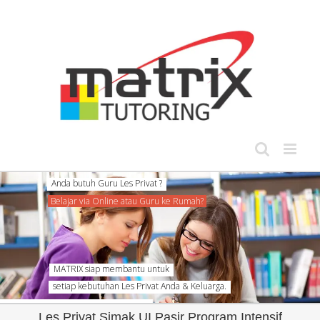
Skip
to
content
Les Privat Simak UI Pasir Program Intensif