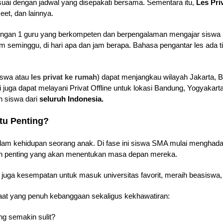
uai dengan jadwal yang disepakati bersama. Sementara itu,
Les Pri
eet, dan lainnya.
a dengan 1 guru yang berkompeten dan berpengalaman mengajar siswa
 seminggu, di hari apa dan jam berapa. Bahasa pengantar les ada tiga
iswa atau
les privat ke rumah
) dapat menjangkau wilayah Jakarta, B
i juga dapat melayani Privat Offline untuk lokasi Bandung, Yogyakar
eh siswa dari
seluruh Indonesia.
tu Penting?
alam kehidupan seorang anak. Di fase ini siswa SMA mulai menghad
ian penting yang akan menentukan masa depan mereka.
api juga kesempatan untuk masuk universitas favorit, meraih beasi
aat yang penuh kebanggaan sekaligus kekhawatiran:
 semakin sulit?