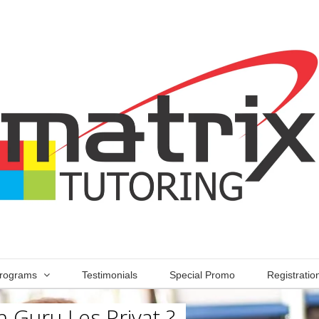
rograms
Testimonials
Special Promo
Registratio
 Guru Les Privat ?