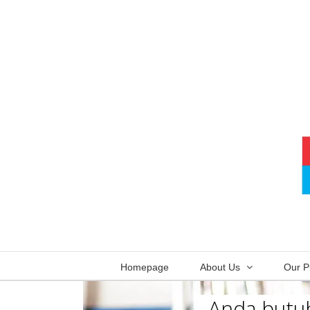
Skip
to
content
Homepage
About Us
Our P
Anda butuh