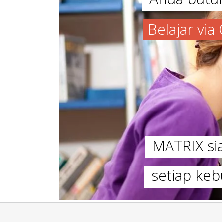
Belajar vi
MATRIX s
setiap keb