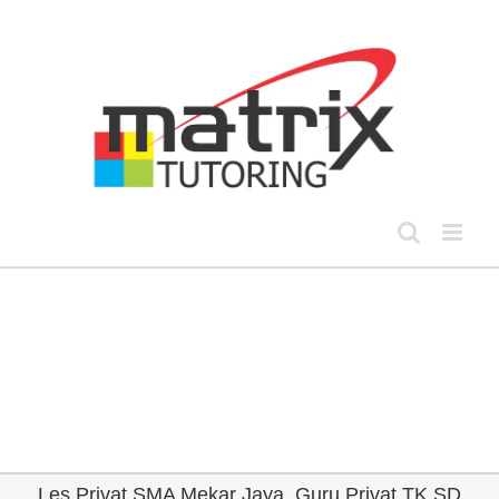
Skip
to
content
Les Privat SMA Mekar Jaya, Guru Privat TK SD