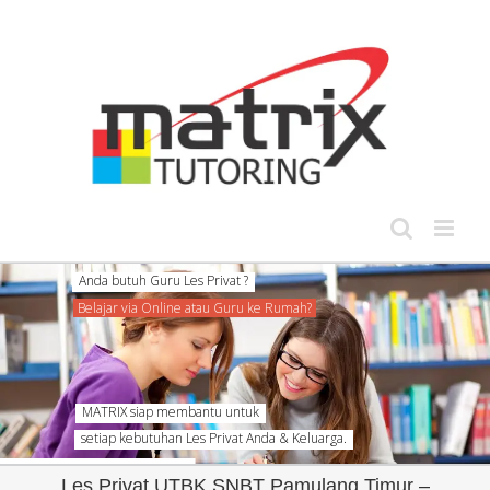
Skip
to
content
Anda butuh Guru Les Privat ?
Belajar via Online atau Guru ke Rumah?
MATRIX siap membantu untuk
setiap kebutuhan Les Privat Anda & Keluarga.
Les Privat UTBK SNBT Pamulang Timur –