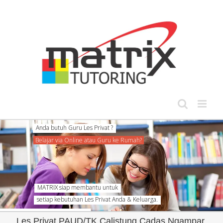
Skip
to
content
Anda butuh Guru Les Privat ?
Belajar via Online atau Guru ke Rumah?
MATRIX siap membantu untuk
setiap kebutuhan Les Privat Anda & Keluarga.
Les Privat PAUD/TK Calistung Cadas Ngampar,