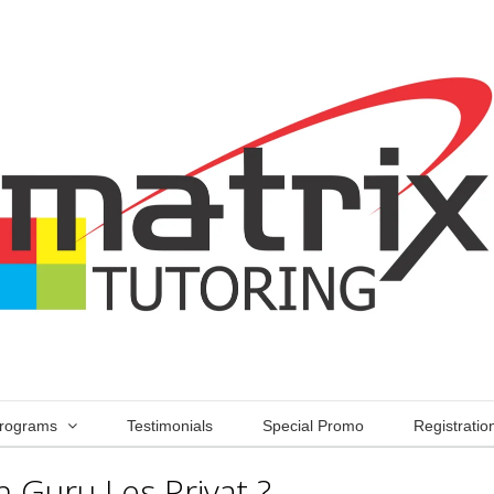
rograms
Testimonials
Special Promo
Registratio
 Guru Les Privat ?