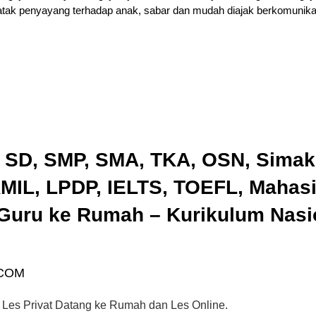
atak penyayang terhadap anak, sabar dan mudah diajak berkomunikas
, SD, SMP, SMA, TKA, OSN, Sima
IL, LPDP, IELTS, TOEFL, Mahas
Guru ke Rumah – Kurikulum Nasio
.COM
 Les Privat Datang ke Rumah dan Les Online.