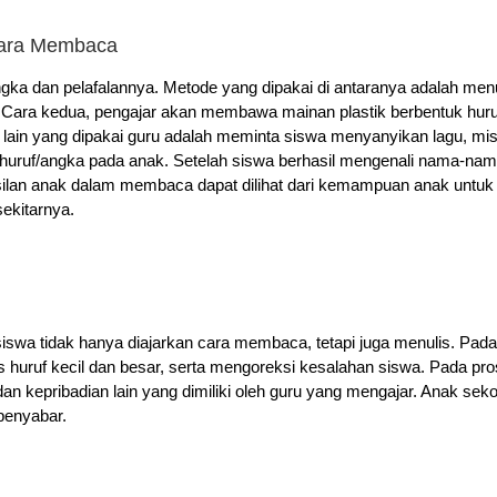
Cara Membaca
gka dan pelafalannya. Metode yang dipakai di antaranya adalah menul
. Cara kedua, pengajar akan membawa mainan plastik berbentuk huru
lain yang dipakai guru adalah meminta siswa menyanyikan lagu, mi
 huruf/angka pada anak.
Setelah siswa berhasil mengenali nama-nama
asilan anak dalam membaca dapat dilihat dari kemampuan anak unt
ekitarnya.
iswa tidak hanya diajarkan cara membaca, tetapi juga menulis. Pad
uruf kecil dan besar, serta mengoreksi kesalahan siswa. Pada proses 
an kepribadian lain yang dimiliki oleh guru yang mengajar. Anak s
 penyabar.