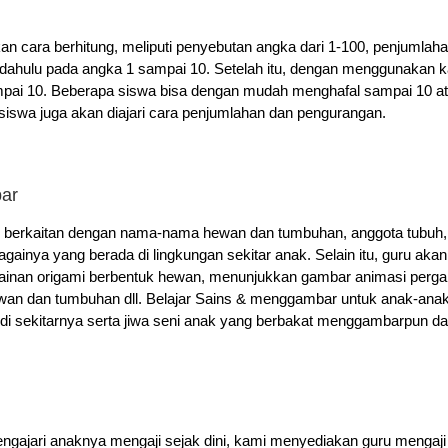
kan cara berhitung, meliputi penyebutan angka dari 1-100, penjumlah
 dahulu pada angka 1 sampai 10. Setelah itu, dengan menggunakan kanc
sampai 10. Beberapa siswa bisa dengan mudah menghafal sampai 10 
, siswa juga akan diajari cara penjumlahan dan pengurangan.
ar
 berkaitan dengan nama-nama hewan dan tumbuhan, anggota tubuh, in
againya yang berada di lingkungan sekitar anak. Selain itu, guru 
mainan origami berbentuk hewan, menunjukkan gambar animasi per
n dan tumbuhan dll. Belajar Sains & menggambar untuk anak-ana
 sekitarnya serta jiwa seni anak yang berbakat menggambarpun dapa
ngajari anaknya mengaji sejak dini, kami menyediakan guru mengaji