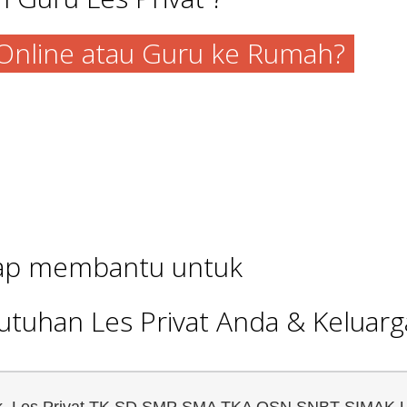
a Online atau Guru ke Rumah?
iap membantu untuk
utuhan Les Privat Anda & Keluarg
tok, Les Privat TK SD SMP SMA TKA OSN SNBT SIMAK 