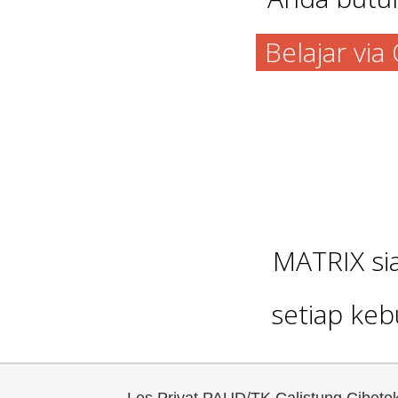
Belajar vi
MATRIX s
setiap keb
Les Privat PAUD/TK Calistung Cibe