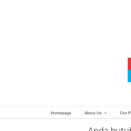
Skip
to
content
Homepage
About Us
Our P
Anda butuh