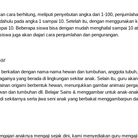
kan cara berhitung, meliputi penyebutan angka dari 1-100, penjumlah
 dahulu pada angka 1 sampai 10. Setelah itu, dengan menggunakan kanc
sampai 10. Beberapa siswa bisa dengan mudah menghafal sampai 10 
, siswa juga akan diajari cara penjumlahan dan pengurangan.
ar
 berkaitan dengan nama-nama hewan dan tumbuhan, anggota tubuh, in
againya yang berada di lingkungan sekitar anak. Selain itu, guru 
mainan origami berbentuk hewan, menunjukkan gambar animasi per
n dan tumbuhan dll. Belajar Sains & menggambar untuk anak-ana
 sekitarnya serta jiwa seni anak yang berbakat menggambarpun dapa
ngajari anaknya mengaji sejak dini, kami menyediakan guru mengaji