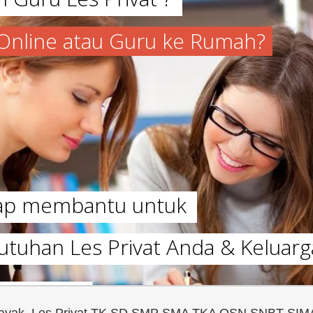
a Online atau Guru ke Rumah?
iap membantu untuk
utuhan Les Privat Anda & Keluarg
omayak, Les Privat TK SD SMP SMA TKA OSN SNBT SIM