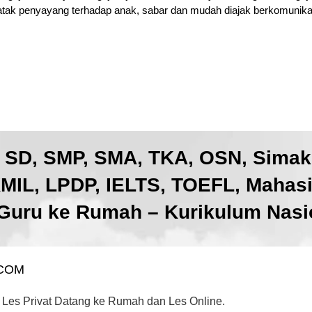
atak penyayang terhadap anak, sabar dan mudah diajak berkomunikas
, SD, SMP, SMA, TKA, OSN, Sima
IL, LPDP, IELTS, TOEFL, Mahas
Guru ke Rumah – Kurikulum Nasio
.COM
 Les Privat Datang ke Rumah dan Les Online.