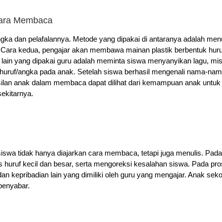
Cara Membaca
gka dan pelafalannya. Metode yang dipakai di antaranya adalah menul
. Cara kedua, pengajar akan membawa mainan plastik berbentuk huru
lain yang dipakai guru adalah meminta siswa menyanyikan lagu, mi
 huruf/angka pada anak.
Setelah siswa berhasil mengenali nama-nama
asilan anak dalam membaca dapat dilihat dari kemampuan anak unt
ekitarnya.
iswa tidak hanya diajarkan cara membaca, tetapi juga menulis. Pad
uruf kecil dan besar, serta mengoreksi kesalahan siswa. Pada proses 
an kepribadian lain yang dimiliki oleh guru yang mengajar. Anak s
 penyabar.