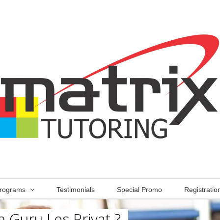
rograms
Testimonials
Special Promo
Registratio
 Guru Les Privat ?