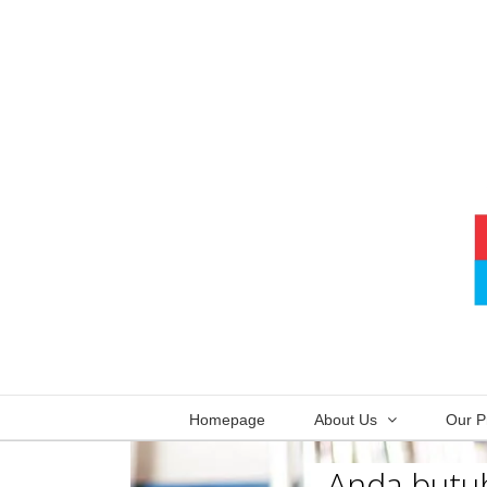
Skip
to
content
Homepage
About Us
Our P
Anda butuh