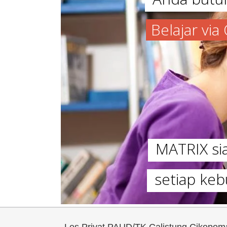
Belajar vi
MATRIX s
setiap keb
Les Privat PAUD/TK Calistung Cikop