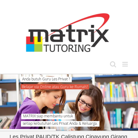
Skip
to
content
Anda butuh Guru Les Privat ?
Belajar via Online atau Guru ke Rumah?
MATRIX siap membantu untuk
setiap kebutuhan Les Privat Anda & Keluarga.
Les Privat PAUD/TK Calistung Cipayung Girang,