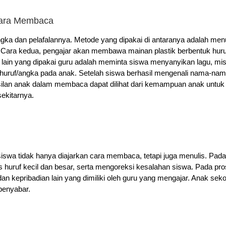
Cara Membaca
gka dan pelafalannya. Metode yang dipakai di antaranya adalah menul
. Cara kedua, pengajar akan membawa mainan plastik berbentuk huru
lain yang dipakai guru adalah meminta siswa menyanyikan lagu, mi
 huruf/angka pada anak.
Setelah siswa berhasil mengenali nama-nama
asilan anak dalam membaca dapat dilihat dari kemampuan anak unt
ekitarnya.
iswa tidak hanya diajarkan cara membaca, tetapi juga menulis. Pad
uruf kecil dan besar, serta mengoreksi kesalahan siswa. Pada proses 
an kepribadian lain yang dimiliki oleh guru yang mengajar. Anak s
 penyabar.