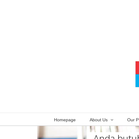
Skip
to
content
Homepage
About Us
Our P
Anda butuh