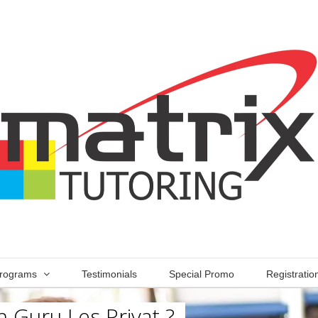
rograms
Testimonials
Special Promo
Registratio
 Guru Les Privat ?