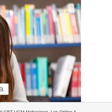
a.
UI CBT UGM Mahasiswa, Les Online &