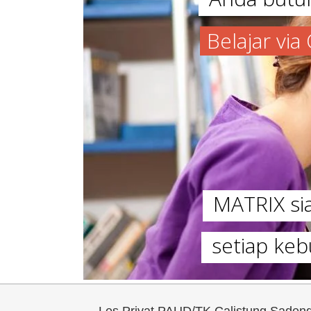
Belajar vi
MATRIX s
setiap keb
Les Privat PAUD/TK Calistung Sade