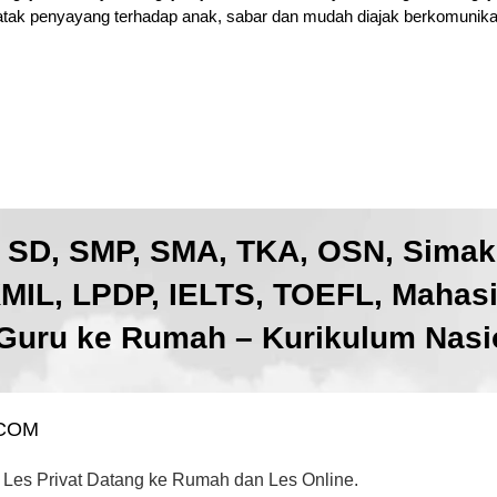
atak penyayang terhadap anak, sabar dan mudah diajak berkomunikas
, SD, SMP, SMA, TKA, OSN, Sima
IL, LPDP, IELTS, TOEFL, Mahas
Guru ke Rumah – Kurikulum Nasio
.COM
 Les Privat Datang ke Rumah dan Les Online.