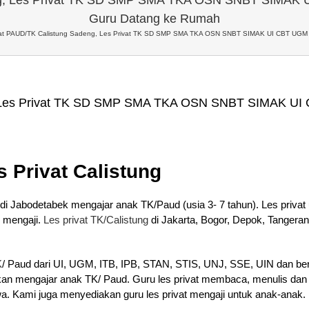
Guru Datang ke Rumah
vat PAUD/TK Calistung Sadeng, Les Privat TK SD SMP SMA TKA OSN SNBT SIMAK UI CBT UGM 
, Les Privat TK SD SMP SMA TKA OSN SNBT SIMAK UI
s Privat Calistung
di Jabodetabek mengajar anak TK/Paud (usia 3- 7 tahun). Les privat u
 mengaji.
Les privat TK/Calistung
di Jakarta, Bogor, Depok, Tangeran
K
/ Paud dari UI, UGM, ITB, IPB, STAN, STIS, UNJ, SSE, UIN dan berb
ahkan mengajar anak TK/ Paud. Guru les privat membaca, menulis dan
wa. Kami juga menyediakan guru les privat mengaji untuk anak-anak.