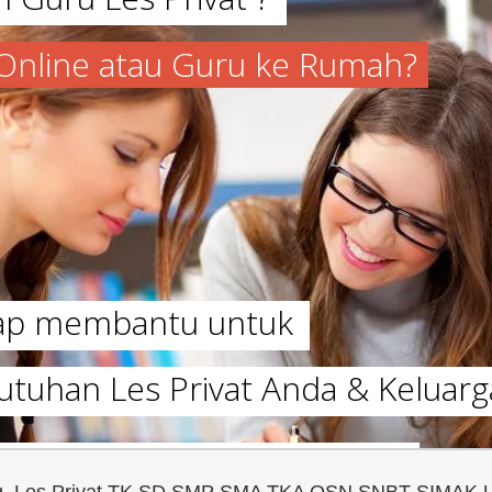
a Online atau Guru ke Rumah?
iap membantu untuk
utuhan Les Privat Anda & Keluarg
ng, Les Privat TK SD SMP SMA TKA OSN SNBT SIMAK 