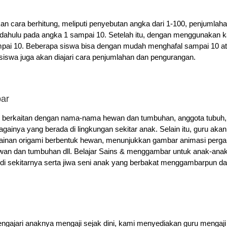
kan cara berhitung, meliputi penyebutan angka dari 1-100, penjumlah
 dahulu pada angka 1 sampai 10. Setelah itu, dengan menggunakan kanc
sampai 10. Beberapa siswa bisa dengan mudah menghafal sampai 10 
, siswa juga akan diajari cara penjumlahan dan pengurangan.
ar
 berkaitan dengan nama-nama hewan dan tumbuhan, anggota tubuh, in
againya yang berada di lingkungan sekitar anak. Selain itu, guru 
mainan origami berbentuk hewan, menunjukkan gambar animasi per
n dan tumbuhan dll. Belajar Sains & menggambar untuk anak-ana
 sekitarnya serta jiwa seni anak yang berbakat menggambarpun dapa
ngajari anaknya mengaji sejak dini, kami menyediakan guru mengaji