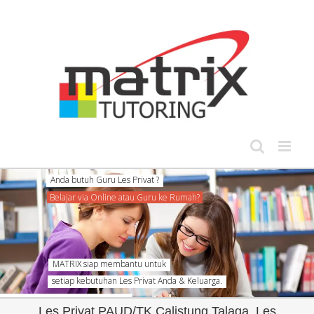
Skip
to
content
MATRIX siap membantu untuk
setiap kebutuhan Les Privat Anda & Keluarga.
Les Privat PAUD/TK Calistung Talaga, Les