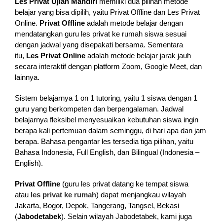
Les Privat Ujian Mandiri
memiliki dua pilihan metode
belajar yang bisa dipilih, yaitu Privat Offline dan Les Privat
Online.
Privat Offline
adalah metode belajar dengan
mendatangkan guru les privat ke rumah siswa sesuai
dengan jadwal yang disepakati bersama. Sementara
itu,
Les Privat Online
adalah metode belajar jarak jauh
secara interaktif dengan platform Zoom, Google Meet, dan
lainnya.
Sistem belajarnya 1 on 1 tutoring, yaitu 1 siswa dengan 1
guru yang berkompeten dan berpengalaman. Jadwal
belajarnya fleksibel menyesuaikan kebutuhan siswa ingin
berapa kali pertemuan dalam seminggu, di hari apa dan jam
berapa. Bahasa pengantar les tersedia tiga pilihan, yaitu
Bahasa Indonesia, Full English, dan Bilingual (Indonesia –
English).
Privat Offline
(guru les privat datang ke tempat siswa
atau
les privat ke rumah
) dapat menjangkau wilayah
Jakarta, Bogor, Depok, Tangerang, Tangsel, Bekasi
(
Jabodetabek
). Selain wilayah Jabodetabek, kami juga