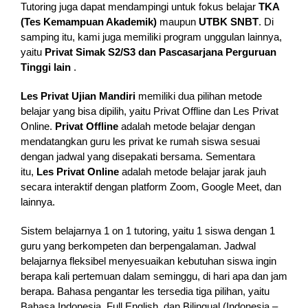
Tutoring juga dapat mendampingi untuk fokus belajar
TKA
(Tes Kemampuan Akademik)
maupun
UTBK SNBT
. Di
samping itu, kami juga memiliki program unggulan lainnya,
yaitu
Privat
Simak S2/S3 dan Pascasarjana Perguruan
Tinggi lain
.
Les Privat Ujian Mandiri
memiliki dua pilihan metode
belajar yang bisa dipilih, yaitu Privat Offline dan Les Privat
Online.
Privat Offline
adalah metode belajar dengan
mendatangkan guru les privat ke rumah siswa sesuai
dengan jadwal yang disepakati bersama. Sementara
itu,
Les Privat Online
adalah metode belajar jarak jauh
secara interaktif dengan platform Zoom, Google Meet, dan
lainnya.
Sistem belajarnya 1 on 1 tutoring, yaitu 1 siswa dengan 1
guru yang berkompeten dan berpengalaman. Jadwal
belajarnya fleksibel menyesuaikan kebutuhan siswa ingin
berapa kali pertemuan dalam seminggu, di hari apa dan jam
berapa. Bahasa pengantar les tersedia tiga pilihan, yaitu
Bahasa Indonesia, Full English, dan Bilingual (Indonesia –