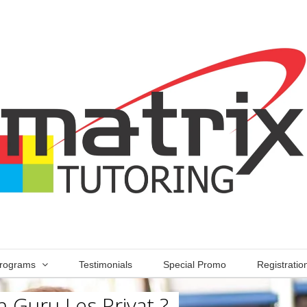
rograms
Testimonials
Special Promo
Registratio
 Guru Les Privat ?