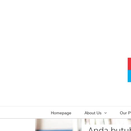
Skip
to
content
Homepage
About Us
Our P
Anda butuh