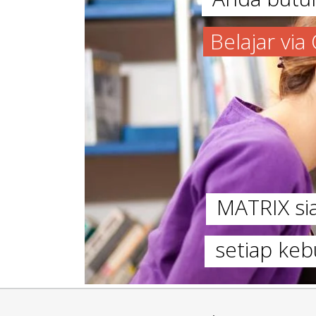
Belajar vi
MATRIX s
setiap keb