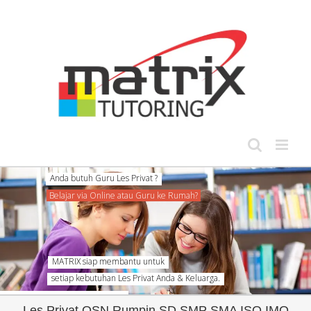
Skip
to
content
MATRIX siap membantu untuk
setiap kebutuhan Les Privat Anda & Keluarga.
Les Privat OSN Rumpin SD SMP SMA ISO IMO