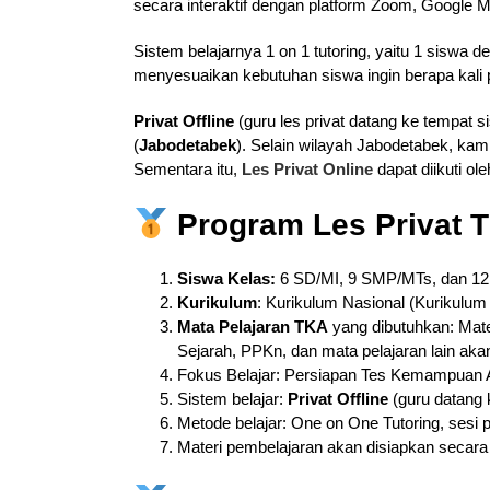
secara interaktif dengan platform Zoom, Google M
Sistem belajarnya 1 on 1 tutoring, yaitu 1 sisw
menyesuaikan kebutuhan siswa ingin berapa kali 
Privat Offline
(guru les privat datang ke tempat s
(
Jabodetabek
). Selain wilayah Jabodetabek, kam
Sementara itu,
Les Privat Online
dapat diikuti ol
Program Les Privat T
Siswa Kelas:
6 SD/MI, 9 SMP/MTs, dan 1
Kurikulum
: Kurikulum Nasional (Kurikulum
Mata Pelajaran TKA
yang dibutuhkan: Matem
Sejarah, PPKn, dan mata pelajaran lain ak
Fokus Belajar: Persiapan Tes Kemampuan
Sistem belajar:
Privat Offline
(guru datang
Metode belajar: One on One Tutoring, sesi
Materi pembelajaran akan disiapkan secara 