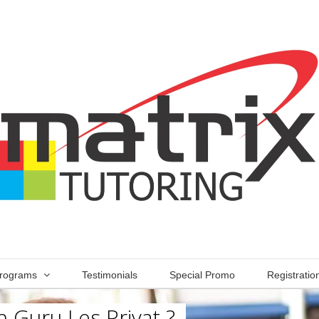
rograms
Testimonials
Special Promo
Registratio
 Guru Les Privat ?