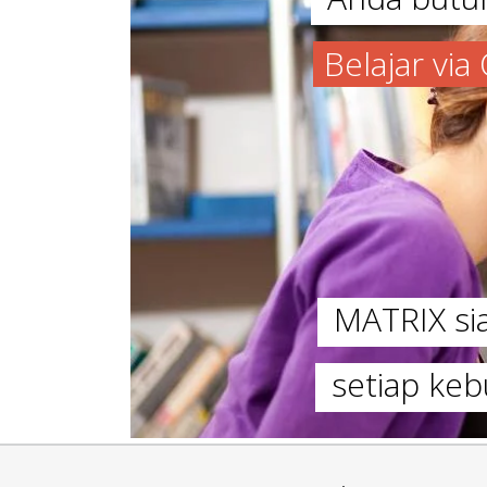
Belajar vi
MATRIX s
setiap keb