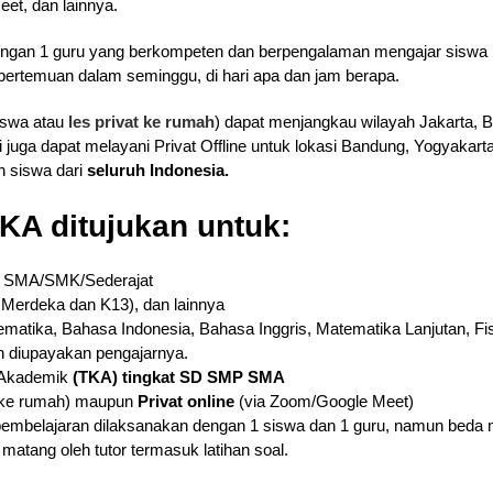
eet, dan lainnya.
a dengan 1 guru yang berkompeten dan berpengalaman mengajar siswa
pertemuan dalam seminggu, di hari apa dan jam berapa.
iswa atau
les privat ke rumah
) dapat menjangkau wilayah Jakarta, B
i juga dapat melayani Privat Offline untuk lokasi Bandung, Yogyakar
eh siswa dari
seluruh Indonesia.
KA ditujukan untuk:
2 SMA/SMK/Sederajat
 Merdeka dan K13), dan lainnya
atika, Bahasa Indonesia, Bahasa Inggris, Matematika Lanjutan, Fisik
an diupayakan pengajarnya.
 Akademik
(TKA) tingkat SD SMP SMA
 ke rumah) maupun
Privat online
(via Zoom/Google Meet)
 pembelajaran dilaksanakan dengan 1 siswa dan 1 guru, namun beda m
matang oleh tutor termasuk latihan soal.