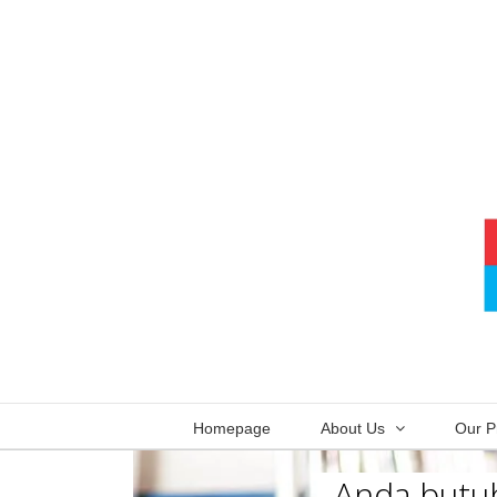
Skip
to
content
Homepage
About Us
Our P
Anda butuh