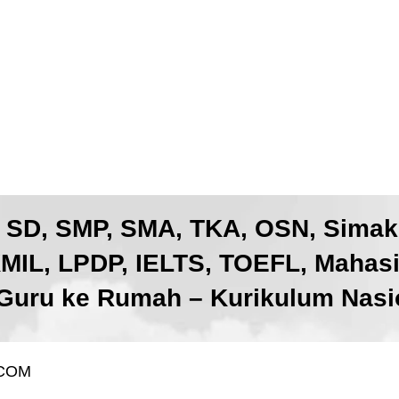
, SD, SMP, SMA, TKA, OSN, Sima
IL, LPDP, IELTS, TOEFL, Mahas
Guru ke Rumah – Kurikulum Nasio
.COM