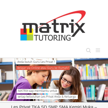
Skip
to
content
Anda butuh Guru Les Privat ?
Belajar via Online atau Guru ke Rumah?
MATRIX siap membantu untuk
setiap kebutuhan Les Privat Anda & Keluarga.
Les Privat TKA SD SMP SMA Kemiri Muka –