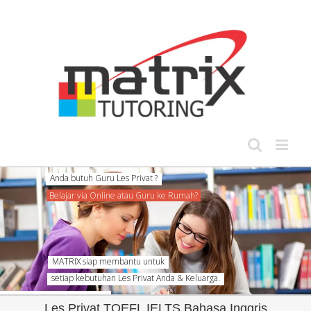
Skip
to
content
Anda butuh Guru Les Privat ?
Belajar via Online atau Guru ke Rumah?
MATRIX siap membantu untuk
setiap kebutuhan Les Privat Anda & Keluarga.
Les Privat TOEFL IELTS Bahasa Inggris