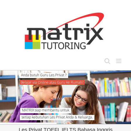
Skip
to
content
setiap kebutuhan Les Privat Anda & Keluarga.
Les Privat TOEFL IELTS Bahasa Inggris