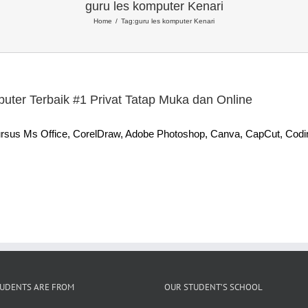
guru les komputer Kenari
Home
Tag:
guru les komputer Kenari
uter Terbaik #1 Privat Tatap Muka dan Online
sus Ms Office, CorelDraw, Adobe Photoshop, Canva, CapCut, Coding,
UDENTS ARE FROM
OUR STUDENT’S SCHOOL