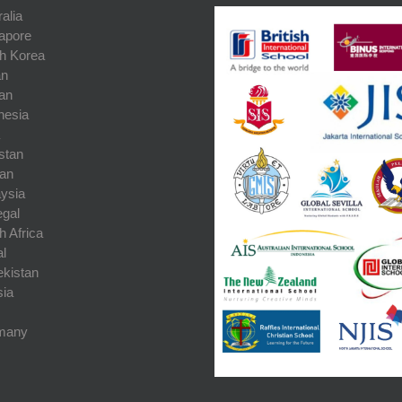
alia
apore
h Korea
an
an
nesia
stan
an
ysia
gal
h Africa
l
kistan
ia
many