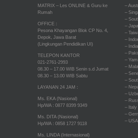
MATRIX – Les ONLINE & Guru ke
– Austr
Rumah
– Sing
– Sout
OFFICE :
– Jap
Pesona Khayangan Blok CP No. 4,
– Taiw
Depok, Jawa Barat
– Indo
(Lingkungan Pendidikan UI)
– India
– Paki
TELEPON KANTOR
– Yam
021-2761-2993
– Mala
08.30 – 17.00 WIB Senin s.d Jumat
– Sene
08.30 – 13.00 WIB Sabtu
– Sout
– Nepa
LAYANAN 24 JAM :
– Uzbe
Ms. EKA (Nasional)
– Russ
Hp/WA : 0877 8399 9349
– Italy
– Ger
Ms. DITA (Nasional)
– USA
Hp/WA : 0858 1727 9118
Ms. LINDA (Internasional)